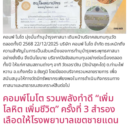
คอมพ์ โมโต มุ่งมั่นทำนุบำรุงศาสนา เดินหน้าบริจาคสมทบทุนวัด
ตลอดทั้งปี 2568 22/12/2025 บริษัท คอมพ์ โมโต จำกัด ตระหนักถึง
ความสำคัญในการเป็นส่วนหนึ่งของการทำนุบำรุงพระพุทธศาสนา
อย่างยั่งยืน จึงมีนโยบาย บริจาคปัจจัยสมทบทุนอย่างต่อเนื่องตลอด
ทั้งปี ให้แก่ศาสนสถานต่างๆ อาทิ วัดเอราวัณ (วัดป่าสุคะโต) ต.ท่ามะไฟ
หวาน อ.แก้งคร้อ จ.ชัยภูมิ โดยมียอดบริจาครวมหลายรายการ เพื่อ
สนับสนุนให้ทางวัดมีทรัพยากรเพียงพอในการดำเนินกิจกรรมทาง
ศาสนาและสาธารณสงเคราะห์สืบต่อไป
คอมพ์โมโต รวมพลังทำดี “เพิ่ม
โลหิต เพิ่มชีวิต” ครั้งที่ 3 สำรอง
เลือดให้โรงพยาบาลเขตชายแดน